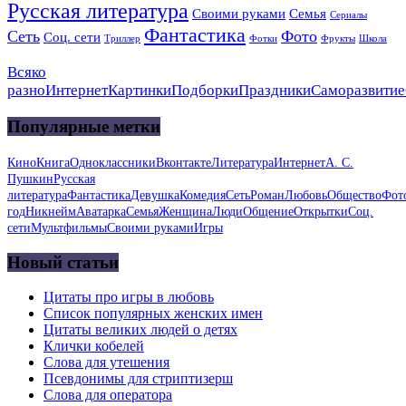
Русская литература
Своими руками
Семья
Сериалы
Фантастика
Сеть
Фото
Соц. сети
Триллер
Фотки
Фрукты
Школа
Всяко
разно
Интернет
Картинки
Подборки
Праздники
Саморазвитие
Популярные метки
Кино
Книга
Одноклассники
Вконтакте
Литература
Интернет
А. С.
Пушкин
Русская
литература
Фантастика
Девушка
Комедия
Сеть
Роман
Любовь
Общество
Фот
год
Никнейм
Аватарка
Семья
Женщина
Люди
Общение
Открытки
Соц.
сети
Мультфильмы
Своими руками
Игры
Новый статьи
Цитаты про игры в любовь
Список популярных женских имен
Цитаты великих людей о детях
Клички кобелей
Слова для утешения
Псевдонимы для стриптизерш
Слова для оператора