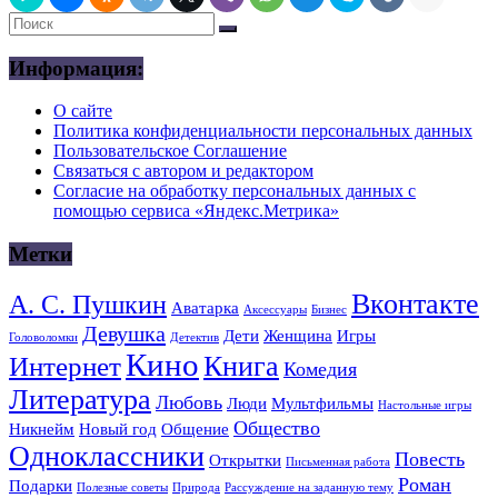
Информация:
О сайте
Политика конфиденциальности персональных данных
Пользовательское Соглашение
Связаться с автором и редактором
Согласие на обработку персональных данных с
помощью сервиса «Яндекс.Метрика»
Метки
Вконтакте
А. С. Пушкин
Аватарка
Аксессуары
Бизнес
Девушка
Дети
Женщина
Игры
Головоломки
Детектив
Кино
Книга
Интернет
Комедия
Литература
Любовь
Люди
Мультфильмы
Настольные игры
Общество
Никнейм
Новый год
Общение
Одноклассники
Повесть
Открытки
Письменная работа
Роман
Подарки
Полезные советы
Природа
Рассуждение на заданную тему