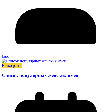
kroshka
Всяко разно
Список популярных женских имен