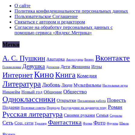
О сайте
Политика конфиденциальности персональных данных
Пользовательское Соглашение
Связаться с автором и редактором
Согласие на обработку персональных данных с
помощью сервиса «Яндекс.Метрика»
Метки
Вконтакте
А. С. Пушкин
Аватарка
Аксессуары
Бизнес
Девушка
Дети
Женщина
Игры
Головоломки
Детектив
Кино
Книга
Интернет
Комедия
Литература
Любовь
Люди
Мультфильмы
Настольные игры
Общество
Никнейм
Новый год
Общение
Одноклассники
Повесть
Открытки
Письменная работа
Роман
Подарки
Полезные советы
Природа
Рассуждение на заданную тему
Русская литература
Своими руками
Семья
Сериалы
Фантастика
Сеть
Фото
Соц. сети
Триллер
Фотки
Фрукты
Школа
Всяко