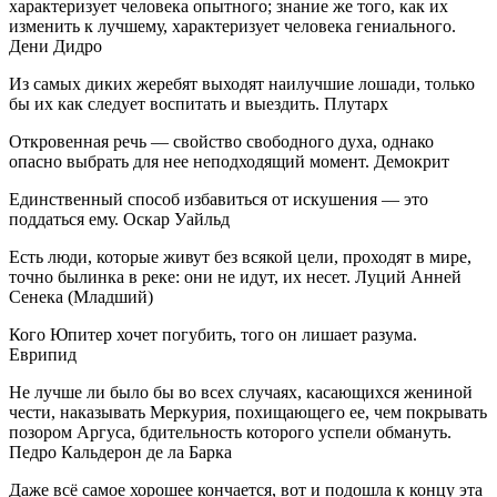
характеризует человека опытного; знание же того, как их
изменить к лучшему, характеризует человека гениального.
Дени Дидро
Из самых диких жеребят выходят наилучшие лошади, только
бы их как следует воспитать и выездить. Плутарх
Откровенная речь — свойство свободного духа, однако
опасно выбрать для нее неподходящий момент. Демокрит
Единственный способ избавиться от искушения — это
поддаться ему. Оскар Уайльд
Есть люди, которые живут без всякой цели, проходят в мире,
точно былинка в реке: они не идут, их несет. Луций Анней
Сенека (Младший)
Кого Юпитер хочет погубить, того он лишает разума.
Еврипид
Не лучше ли было бы во всех случаях, касающихся жениной
чести, наказывать Меркурия, похищающего ее, чем покрывать
позором Аргуса, бдительность которого успели обмануть.
Педро Кальдерон де ла Барка
Даже всё самое хорошее кончается, вот и подошла к концу эта