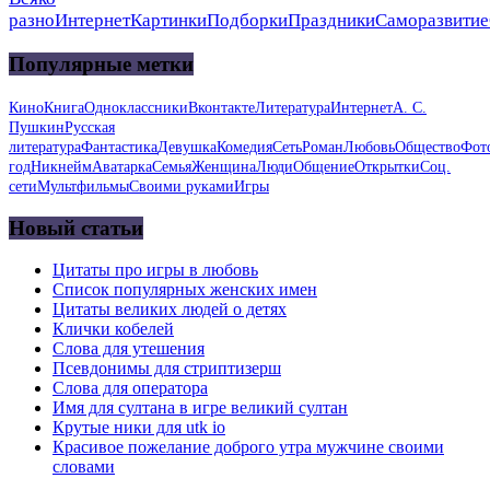
разно
Интернет
Картинки
Подборки
Праздники
Саморазвитие
Популярные метки
Кино
Книга
Одноклассники
Вконтакте
Литература
Интернет
А. С.
Пушкин
Русская
литература
Фантастика
Девушка
Комедия
Сеть
Роман
Любовь
Общество
Фот
год
Никнейм
Аватарка
Семья
Женщина
Люди
Общение
Открытки
Соц.
сети
Мультфильмы
Своими руками
Игры
Новый статьи
Цитаты про игры в любовь
Список популярных женских имен
Цитаты великих людей о детях
Клички кобелей
Слова для утешения
Псевдонимы для стриптизерш
Слова для оператора
Имя для султана в игре великий султан
Крутые ники для utk io
Красивое пожелание доброго утра мужчине своими
словами