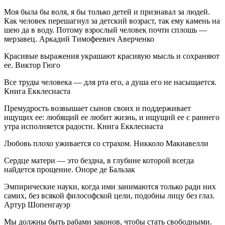
Моя была бы воля, я бы только детей и признавал за людей.
Как человек перешагнул за детский возраст, так ему камень на
шею да в воду. Потому взрослый человек почти сплошь —
мерзавец. Аркадий Тимофеевич Аверченко
Красивые выражения украшают красивую мысль и сохраняют
ее. Виктор Гюго
Все труды человека — для рта его, а душа его не насыщается.
Книга Екклесиаста
Премудрость возвышает сынов своих и поддерживает
ищущих ее: любящий ее любит жизнь, и ищущий ее с раннего
утра исполняется радости. Книга Екклесиаста
Любовь плохо уживается со страхом. Никколо Макиавелли
Сердце матери — это бездна, в глубине которой всегда
найдется прощение. Оноре де Бальзак
Эмпирические науки, когда ими занимаются только ради них
самих, без всякой философской цели, подобны лицу без глаз.
Артур Шопенгауэр
Мы должны быть рабами законов, чтобы стать свободными.