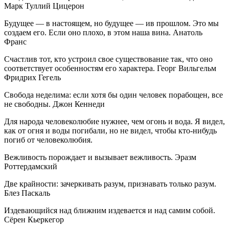
Марк Туллий Цицерон
Будущее — в настоящем, но будущее — ив прошлом. Это мы
создаем его. Если оно плохо, в этом наша вина. Анатоль
Франс
Счастлив тот, кто устроил свое существование так, что оно
соответствует особенностям его характера. Георг Вильгельм
Фридрих Гегель
Свобода неделима: если хотя бы один человек порабощен, все
не свободны. Джон Кеннеди
Для народа человеколюбие нужнее, чем огонь и вода. Я видел,
как от огня и воды погибали, но не видел, чтобы кто-нибудь
погиб от человеколюбия.
Вежливость порождает и вызывает вежливость. Эразм
Роттердамский
Две крайности: зачеркивать разум, признавать только разум.
Блез Паскаль
Издевающийся над ближним издевается и над самим собой.
Сёрен Кьеркегор