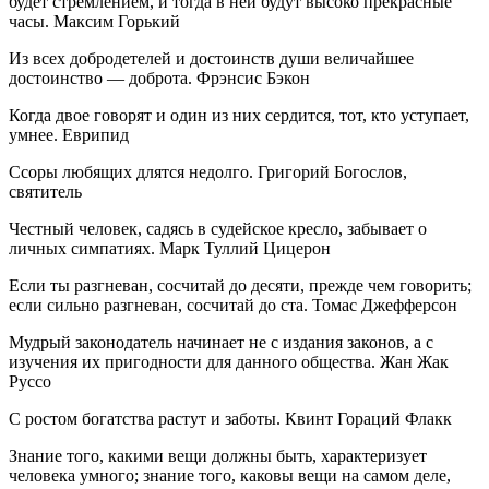
будет стремлением, и тогда в ней будут высоко прекрасные
часы. Максим Горький
Из всех добродетелей и достоинств души величайшее
достоинство — доброта. Фрэнсис Бэкон
Когда двое говорят и один из них сердится, тот, кто уступает,
умнее. Еврипид
Ссоры любящих длятся недолго. Григорий Богослов,
святитель
Честный человек, садясь в судейское кресло, забывает о
личных симпатиях. Марк Туллий Цицерон
Если ты разгневан, сосчитай до десяти, прежде чем говорить;
если сильно разгневан, сосчитай до ста. Томас Джефферсон
Мудрый законодатель начинает не с издания законов, а с
изучения их пригодности для данного общества. Жан Жак
Руссо
С ростом богатства растут и заботы. Квинт Гораций Флакк
Знание того, какими вещи должны быть, характеризует
человека умного; знание того, каковы вещи на самом деле,