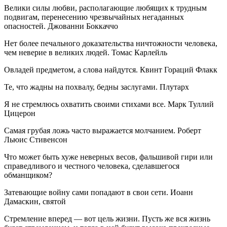
Велики силы любви, располагающие любящих к трудным
подвигам, перенесению чрезвычайных негаданных
опасностей. Джованни Боккаччо
Нет более печального доказательства ничтожности человека,
чем неверие в великих людей. Томас Карлейль
Овладей предметом, а слова найдутся. Квинт Гораций Флакк
Те, что жадны на похвалу, бедны заслугами. Плутарх
Я не стремлюсь охватить своими стихами все. Марк Туллий
Цицерон
Самая грубая ложь часто выражается молчанием. Роберт
Льюис Стивенсон
Что может быть хуже неверных весов, фальшивой гири или
справедливого и честного человека, сделавшегося
обманщиком?
Затевающие войну сами попадают в свои сети. Иоанн
Дамаскин, святой
Стремление вперед — вот цель жизни. Пусть же вся жизнь