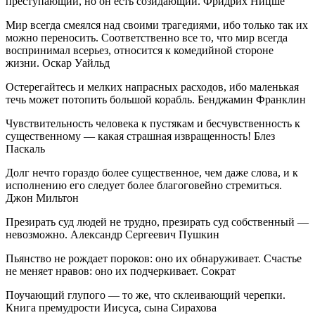
преступающий, но он есть созидающий. Фридрих Ницше
Мир всегда смеялся над своими трагедиями, ибо только так их
можно переносить. Соответственно все то, что мир всегда
воспринимал всерьез, относится к комедийной стороне
жизни. Оскар Уайльд
Остерегайтесь и мелких напрасных расходов, ибо маленькая
течь может потопить большой корабль. Бенджамин Франклин
Чувствительность человека к пустякам и бесчувственность к
существенному — какая страшная извращенность! Блез
Паскаль
Долг нечто гораздо более существенное, чем даже слова, и к
исполнению его следует более благоговейно стремиться.
Джон Мильтон
Презирать суд людей не трудно, презирать суд собственный —
невозможно. Александр Сергеевич Пушкин
Пьянство не рождает пороков: оно их обнаруживает. Счастье
не меняет нравов: оно их подчеркивает. Сократ
Поучающий глупого — то же, что склеивающий черепки.
Книга премудрости Иисуса, сына Сирахова