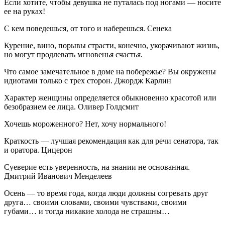
Если хотите, чтобы девушка не путалась под ногами — носите
ее на руках!
С кем поведешься, от того и наберешься. Сенека
Курение, вино, порывы страсти, конечно, укорачивают жизнь,
но могут продлевать мгновенья счастья.
Что самое замечательное в доме на побережье? Вы окружены
идиотами только с трех сторон. Джордж Карлин
Характер женщины определяется обыкновенно красотой или
безобразием ее лица. Оливер Голдсмит
Хочешь мороженного? Нет, хочу нормального!
Краткость — лучшая рекомендация как для речи сенатора, так
и оратора. Цицерон
Суеверие есть уверенность, на знании не основанная.
Дмитрий Иванович Менделеев
Осень — то время года, когда люди должны согревать друг
друга… своими словами, своими чувствами, своими
губами… и тогда никакие холода не страшны…