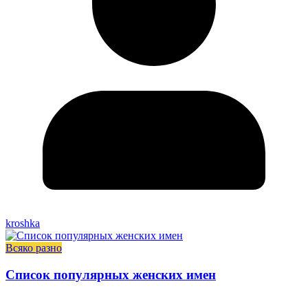
kroshka
Всяко разно
Список популярных женских имен