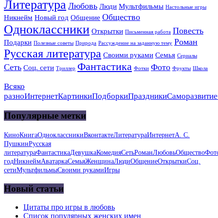
Литература
Любовь
Люди
Мультфильмы
Настольные игры
Общество
Никнейм
Новый год
Общение
Одноклассники
Повесть
Открытки
Письменная работа
Роман
Подарки
Полезные советы
Природа
Рассуждение на заданную тему
Русская литература
Своими руками
Семья
Сериалы
Фантастика
Сеть
Фото
Соц. сети
Триллер
Фотки
Фрукты
Школа
Всяко
разно
Интернет
Картинки
Подборки
Праздники
Саморазвитие
Популярные метки
Кино
Книга
Одноклассники
Вконтакте
Литература
Интернет
А. С.
Пушкин
Русская
литература
Фантастика
Девушка
Комедия
Сеть
Роман
Любовь
Общество
Фот
год
Никнейм
Аватарка
Семья
Женщина
Люди
Общение
Открытки
Соц.
сети
Мультфильмы
Своими руками
Игры
Новый статьи
Цитаты про игры в любовь
Список популярных женских имен