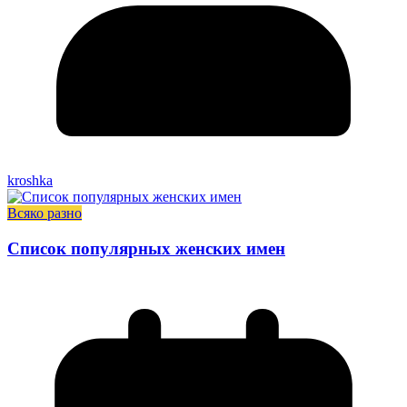
kroshka
Всяко разно
Список популярных женских имен