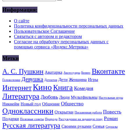
Информация:
О сайте
Политика конфиденциальности персональных данных
Пользовательское Соглашение
Связаться с автором и редактором
Согласие на обработку персональных данных с
помощью сервиса «Яндекс.Метрика»
Метки
Вконтакте
А. С. Пушкин
Аватарка
Аксессуары
Бизнес
Девушка
Дети
Женщина
Игры
Головоломки
Детектив
Кино
Книга
Интернет
Комедия
Литература
Любовь
Люди
Мультфильмы
Настольные игры
Общество
Никнейм
Новый год
Общение
Одноклассники
Повесть
Открытки
Письменная работа
Роман
Подарки
Полезные советы
Природа
Рассуждение на заданную тему
Русская литература
Своими руками
Семья
Сериалы