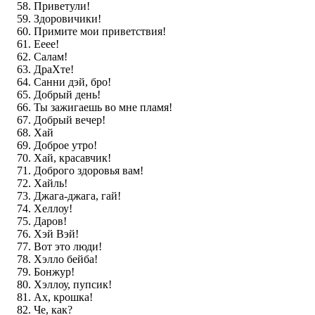
Приветули!
Здоровичики!
Примите мои приветствия!
Ееее!
Салам!
ДраХте!
Санни дэй, бро!
Добрый день!
Ты зажигаешь во мне пламя!
Добрый вечер!
Хай
Доброе утро!
Хай, красавчик!
Доброго здоровья вам!
Хайль!
Джага-джага, гай!
Хеллоу!
Даров!
Хэй Вэй!
Вот это люди!
Хэлло бейба!
Бонжур!
Хэллоу, пупсик!
Ах, крошка!
Че, как?