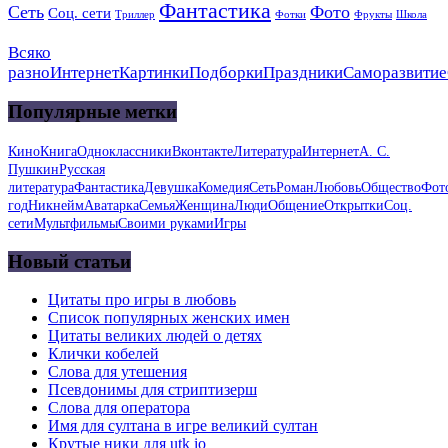
Фантастика
Сеть
Фото
Соц. сети
Триллер
Фотки
Фрукты
Школа
Всяко
разно
Интернет
Картинки
Подборки
Праздники
Саморазвитие
Популярные метки
Кино
Книга
Одноклассники
Вконтакте
Литература
Интернет
А. С.
Пушкин
Русская
литература
Фантастика
Девушка
Комедия
Сеть
Роман
Любовь
Общество
Фот
год
Никнейм
Аватарка
Семья
Женщина
Люди
Общение
Открытки
Соц.
сети
Мультфильмы
Своими руками
Игры
Новый статьи
Цитаты про игры в любовь
Список популярных женских имен
Цитаты великих людей о детях
Клички кобелей
Слова для утешения
Псевдонимы для стриптизерш
Слова для оператора
Имя для султана в игре великий султан
Крутые ники для utk io