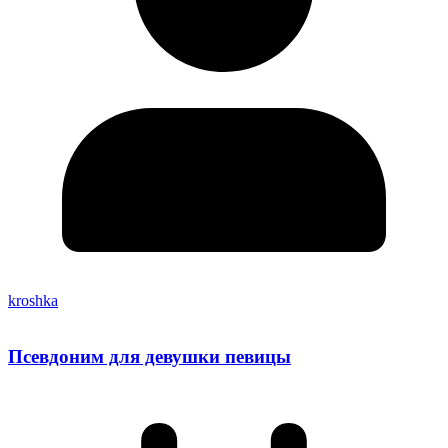
kroshka
Псевдоним для девушки певицы