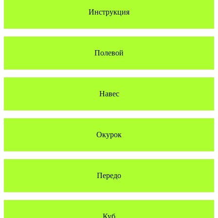
Инструкция
Полевой
Навес
Окурок
Передо
Куб