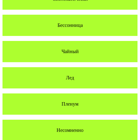
Бессонница
Чайный
Лед
Пленум
Несомненно