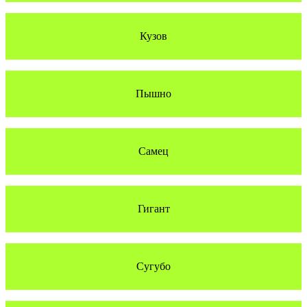
Кузов
Пышно
Самец
Гигант
Сугубо