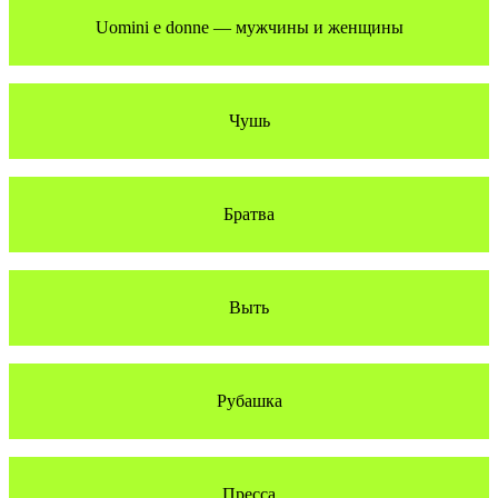
Uomini e donne — мужчины и женщины
Чушь
Братва
Выть
Рубашка
Пресса