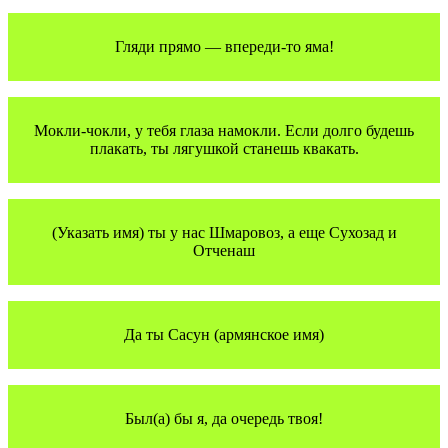
Гляди прямо — впереди-то яма!
Мокли-чокли, у тебя глаза намокли. Если долго будешь
плакать, ты лягушкой станешь квакать.
(Указать имя) ты у нас Шмаровоз, а еще Сухозад и
Отченаш
Да ты Сасун (армянское имя)
Был(а) бы я, да очередь твоя!