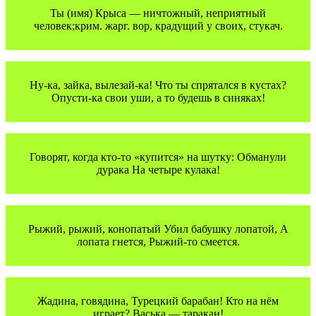
Ты (имя) Крыса — ничтожный, неприятный
человек;крим. жарг. вор, крадущий у своих, стукач.
Ну-ка, зайка, вылезай-ка! Что ты спрятался в кустах?
Опусти-ка свои уши, а то будешь в синяках!
Говорят, когда кто-то «купится» на шутку: Обманули
дурака На четыре кулака!
Рыжий, рыжий, конопатый Убил бабушку лопатой, А
лопата гнется, Рыжий-то смеется.
Жадина, говядина, Турецкий барабан! Кто на нём
играет? Васька — таракан!