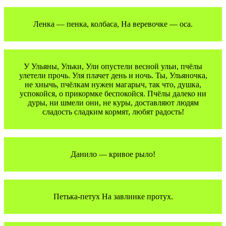
Ленка — пенка, колбаса, На веревочке — оса.
У Ульяны, Ульки, Ули опустели весной ульи, пчёлы
улетели прочь. Уля плачет день и ночь. Ты, Ульяночка,
не хнычь, пчёлкам нужен магарыч, так что, душка,
успокойся, о прикормке беспокойся. Пчёлы далеко ни
дуры, ни шмели они, не куры, доставляют людям
сладость сладким кормят, любят радость!
Данило — кривое рыло!
Петька-петух На завлинке протух.