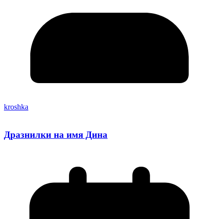
kroshka
Дразнилки на имя Дина