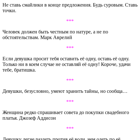
Не ставь смайлики в конце предложения. Будь суровым. Ставь
точки.
***
Человек должен быть честным по натуре, а не по
обстоятельствам. Марк Аврелий
***
Если девушка просит тебя оставить её одну, оставь её одну.
Только ни в коем случае не оставляй её одну! Короче, удачи
тебе, братишка.
***
Девушки, безусловно, умеют хранить тайны, но сообща…
***
Женщина редко спрашивает совета до покупки свадебного
платья. Джозеф Аддисон
***
Девушку легче раздеть против её воли, чем одеть по её