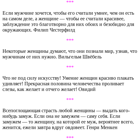
***
Если мужчине хочется, чтобы его считали умнее, чем он есть
на самом деле, а женщине — чтобы ее считали красивее,
заблуждение это благотворно для них обоих и безобидно для
окружающих. Филип Честерфилд
***
Некоторые женщины думают, что они познали мир, узнав, что
мужчинам от них нужно. Вильгельм Швёбель
***
Что не под силу искусству! Умение женщин красиво плакать
удивляет! Прекрасная половина человечества проливает
слезы, как желает и отчего желает! Овидий
***
Всепоглощающая страсть любой женщины — выдать кого-
нибудь замуж. Если она не замужем — саму себя. Если
замужем — то женщину, на которой ее муж, вероятнее всего,
женится, ежели завтра вдруг овдовеет. Генри Менкен
***