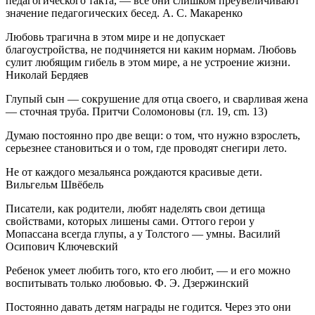
педагогического такта, — все они слишком преувеличивают
значение педагогических бесед. А. С. Макаренко
Любовь трагична в этом мире и не допускает
благоустройства, не подчиняется ни каким нормам. Любовь
сулит любящим гибель в этом мире, а не устроение жизни.
Николай Бердяев
Глупый сын — сокрушение для отца своего, и сварливая жена
— сточная труба. Притчи Соломоновы (гл. 19, cm. 13)
Думаю постоянно про две вещи: о том, что нужно взрослеть,
серьезнее становиться и о том, где проводят снегири лето.
Не от каждого мезальянса рождаются красивые дети.
Вильгельм Швёбель
Писатели, как родители, любят наделять свои детища
свойствами, которых лишены сами. Оттого герои у
Мопассана всегда глупы, а у Толстого — умны. Василий
Осипович Ключевский
Ребенок умеет любить того, кто его любит, — и его можно
воспитывать только любовью. Ф. Э. Дзержинский
Постоянно давать детям награды не годится. Через это они