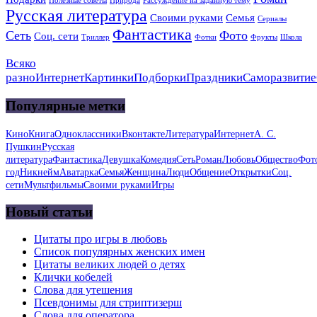
Полезные советы
Природа
Рассуждение на заданную тему
Русская литература
Своими руками
Семья
Сериалы
Фантастика
Сеть
Фото
Соц. сети
Триллер
Фотки
Фрукты
Школа
Всяко
разно
Интернет
Картинки
Подборки
Праздники
Саморазвитие
Популярные метки
Кино
Книга
Одноклассники
Вконтакте
Литература
Интернет
А. С.
Пушкин
Русская
литература
Фантастика
Девушка
Комедия
Сеть
Роман
Любовь
Общество
Фот
год
Никнейм
Аватарка
Семья
Женщина
Люди
Общение
Открытки
Соц.
сети
Мультфильмы
Своими руками
Игры
Новый статьи
Цитаты про игры в любовь
Список популярных женских имен
Цитаты великих людей о детях
Клички кобелей
Слова для утешения
Псевдонимы для стриптизерш
Слова для оператора