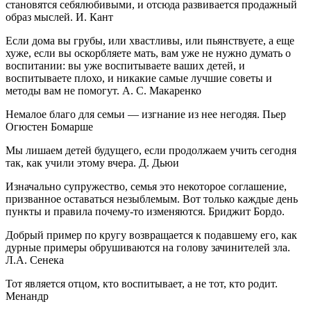
становятся себялюбивыми, и отсюда развивается продажный
образ мыслей. И. Кант
Если дома вы грубы, или хвастливы, или пьянствуете, а еще
хуже, если вы оскорбляете мать, вам уже не нужно думать о
воспитании: вы уже воспитываете ваших детей, и
воспитываете плохо, и никакие самые лучшие советы и
методы вам не помогут. А. С. Макаренко
Немалое благо для семьи — изгнание из нее негодяя. Пьер
Огюстен Бомарше
Мы лишаем детей будущего, если продолжаем учить сегодня
так, как учили этому вчера. Д. Дьюи
Изначально супружество, семья это некоторое соглашение,
призванное оставаться незыблемым. Вот только каждые день
пункты и правила почему-то изменяются. Бриджит Бордо.
Добрый пример по кругу возвращается к подавшему его, как
дурные примеры обрушиваются на голову зачинителей зла.
Л.А. Сенека
Тот является отцом, кто воспитывает, а не тот, кто родит.
Менандр