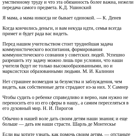
умственному труду и что эта обязанность более важна, нежели
передача самого предмета. К.Д. Ушинский
Я мама, а мама никогда не бывает одинокой. — К. Денев
Когда кончились деньги, и вам некуда идти, семья всегда
примет и будет рада вас видеть.
Перед нашим учительством стоит труднейшая задача
коммунистического воспитания, формирования
коммунистического сознания у советских людей. Успешно
разрешить эту задачу можно лишь при условии, что наши
учителя будут не только высокообразованными, но и
марксистски образованными людьми. М. И. Калинин
Нет страшнее возмездия за безумства и заблуждения, чем
видеть, как собственные дети страдают из-за них. У. Самнер
Чтобы судить о ребенке справедливо и верно, нам нужно не
переносить его из его сферы в нашу., а самим переселяться в
его духовный мир. Н. И. Пирогов
Обычно в нашей воле дать своим детям наши знания; и еще
больше — дать им наши страсти. Шарль де Монтескье
Если вы хотите узнать, как помочь своим детям, — отстаньте