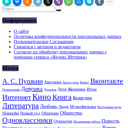
Информация:
О сайте
Политика конфиденциальности персональных данных
Пользовательское Соглашение
Связаться с автором и редактором
Согласие на обработку персональных данных с
помощью сервиса «Яндекс.Метрика»
Метки
Вконтакте
А. С. Пушкин
Аватарка
Аксессуары
Бизнес
Девушка
Дети
Женщина
Игры
Головоломки
Детектив
Кино
Книга
Интернет
Комедия
Литература
Любовь
Люди
Мультфильмы
Настольные игры
Общество
Никнейм
Новый год
Общение
Одноклассники
Повесть
Открытки
Письменная работа
Роман
Подарки