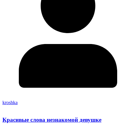
kroshka
Красивые слова незнакомой девушке