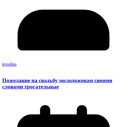
kroshka
Пожелание на свадьбу молодоженам своими
словами трогательные