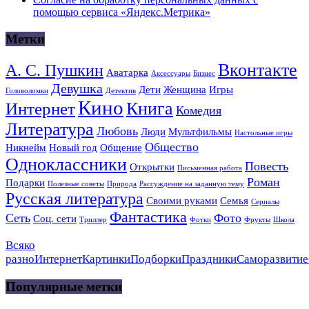
помощью сервиса «Яндекс.Метрика»
Метки
Вконтакте
А. С. Пушкин
Аватарка
Аксессуары
Бизнес
Девушка
Дети
Женщина
Игры
Головоломки
Детектив
Кино
Книга
Интернет
Комедия
Литература
Любовь
Люди
Мультфильмы
Настольные игры
Общество
Никнейм
Новый год
Общение
Одноклассники
Повесть
Открытки
Письменная работа
Роман
Подарки
Полезные советы
Природа
Рассуждение на заданную тему
Русская литература
Своими руками
Семья
Сериалы
Фантастика
Сеть
Фото
Соц. сети
Триллер
Фотки
Фрукты
Школа
Всяко
разно
Интернет
Картинки
Подборки
Праздники
Саморазвитие
Популярные метки