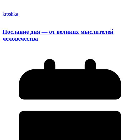
kroshka
Послание дня — от великих мыслителей
человечества