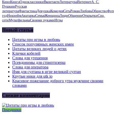
Кино
Книга
Одноклассники
Вконтакте
Литература
Интернет
А. С.
Пушкин
Русская
литература
Фантастика
Девушка
Комедия
Сеть
Роман
Любовь
Общество
Фот
год
Никнейм
Аватарка
Семья
Женщина
Люди
Общение
Открытки
Соц.
сети
Мультфильмы
Своими руками
Игры
Новый статьи
Цитаты про игры в любовь
Список популярных женских имен
Цитаты великих людей о детях
Клички кобелей
Слова для утешения
Псевдонимы для стриптизерш
Слова для оператора
Имя для султана в игре великий султан
Крутые ники для utk io
Красивое пожелание доброго утра мужчине своими
словами
Свежие комментарии
Праздники