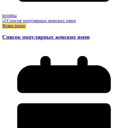
kroshka
Всяко разно
Список популярных женских имен