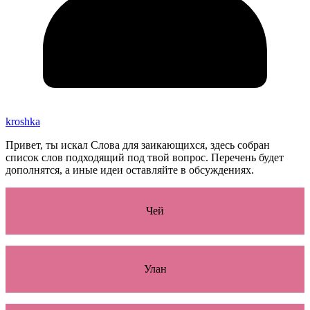
kroshka
Привет, ты искал Слова для заикающихся, здесь собран
список слов подходящий под твой вопрос. Перечень будет
дополнятся, а иные идеи оставляйте в обсуждениях.
Чей
Улан