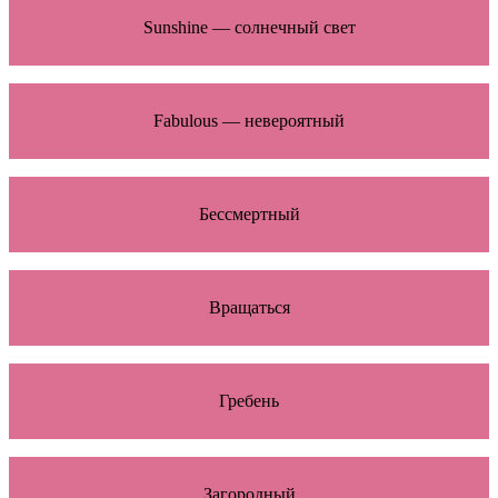
Sunshine — солнечный свет
Fabulous — невероятный
Бессмертный
Вращаться
Гребень
Загородный